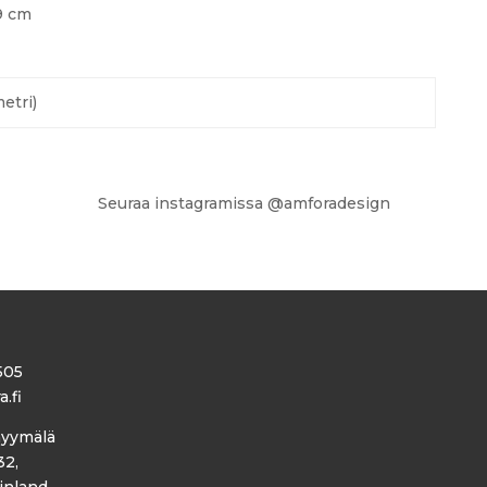
9 cm
etri)
Seuraa instagramissa @amforadesign
505
.fi
yymälä
32,