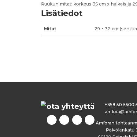
Ruukun mitat: korkeus 35 cm x halkaisija 2
Lisätiedot
Mitat
29 × 32 cm (senttim
ota yhteyttä
+358 50 5500 
amfora@amfora
Amforan tehtaanm
Päivölänkatu 