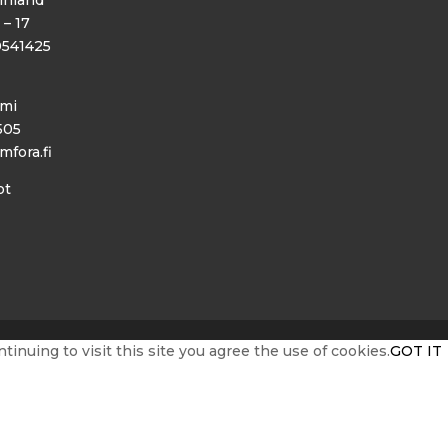
inland
 – 17
0541425
emi
505
mfora.fi
ot
nuing to visit this site you agree the use of cookies.
GOT IT