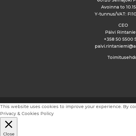
60120 Seinäjoki F
Avoinna to 10.15
Y-tunnus/VAT: FI1
CEO
Päivi Rintani
+358 50 5500 
paivi.rintaniemi@a
Toimitusehd
This website uses cookies to improve your experience. By conti
Privacy & Cookies Policy
Close