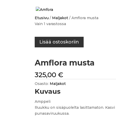
Etusivu
/
Maljakot
/ Amflora musta
Vain 1 varastossa
Amflora
Lisää ostoskoriin
musta
määrä
Amflora musta
325,00
€
Osasto:
Maljakot
Kuvaus
Amppeli
Ruukku on sisäpuolelta lasittamaton. Kasvi
punasaviruukussa.