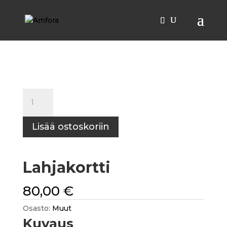
Etusivu
/
Muut
/ Lahjakortti
Lahjakortti
määrä
Lisää ostoskoriin
Lahjakortti
80,00
€
Osasto:
Muut
Kuvaus