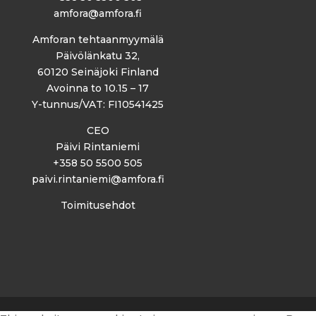
amfora@amfora.fi
Amforan tehtaanmyymälä
Päivölänkatu 32,
60120 Seinäjoki Finland
Avoinna to 10.15 – 17
Y-tunnus/VAT: FI10541425
CEO
Päivi Rintaniemi
+358 50 5500 505
paivi.rintaniemi@amfora.fi
Toimitusehdot