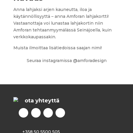
Anna lahjaksi arjen kauneutta, iloa ja
käytännöllisyyttä – anna Amforan lahjakortti!
Vastaanottaja voi lunastaa lahjakortin niin
Amforan tehtaanmyymälässä Seinäjoella, kuin
verkkokaupassakin.
Muista ilmoittaa lisätiedoissa saajan nimi!
Seuraa instagramissa @amforadesign
ota yhteyttä
+358 50 5500 505