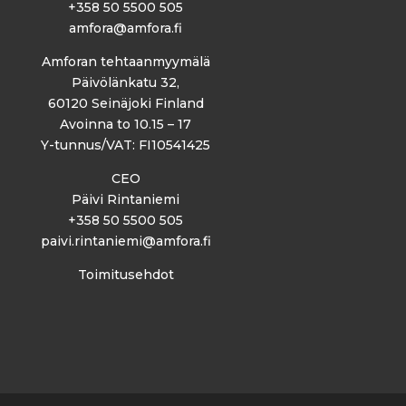
+358 50 5500 505
amfora@amfora.fi
Amforan tehtaanmyymälä
Päivölänkatu 32,
60120 Seinäjoki Finland
Avoinna to 10.15 – 17
Y-tunnus/VAT: FI10541425
CEO
Päivi Rintaniemi
+358 50 5500 505
paivi.rintaniemi@amfora.fi
Toimitusehdot