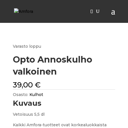
Etusivu
/
Kulhot
/ Opto Annoskulho valkoinen
Varasto loppu
Opto Annoskulho
valkoinen
39,00
€
Osasto:
Kulhot
Kuvaus
Vetoisuus 5,5 dl
Kaikki Amfora-tuotteet ovat korkealuokkaista