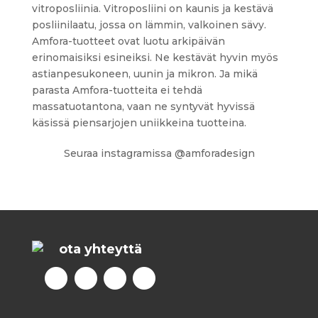
vitroposliinia. Vitroposliini on kaunis ja kestävä
posliinilaatu, jossa on lämmin, valkoinen sävy.
Amfora-tuotteet ovat luotu arkipäivän
erinomaisiksi esineiksi. Ne kestävät hyvin myös
astianpesukoneen, uunin ja mikron. Ja mikä
parasta Amfora-tuotteita ei tehdä
massatuotantona, vaan ne syntyvät hyvissä
käsissä piensarjojen uniikkeina tuotteina.
Seuraa instagramissa @amforadesign
ota yhteyttä