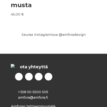
musta
45,00
€
Seuraa instagramissa @amforadesign
ota yhteyttä
+358 50 5500 505
amfora@amfora.fi
Amforan tehtaanmyymälä