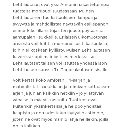
Lehtilautaset ovat yksi Amforan rakastetuimpia
tuotteita monipuolisuudessaan. Puinen
Lehtilautanen tuo kattaukseen lämpöä ja
syvyyttä ja mahdollistaa näyttävän esillepanon
esimerkiksi illanistujaisten juustopöytään tai
aamupalan lisukkeille. Erilaisen ulkomuotonsa
ansiosta voit loihtia monipuolisesti kattauksia,
joihin ei koskaan kyllästy. Puisen Lehtilautasen
kaveriksi sopii mainiosti esimerkiksi isot
Lehtilautaset tai sen voi istuttaa yhdessä ison
Lehtilausen kanssa Tri Tarjoilulautasen sisälle.
Voit kerätä koko Amforan Tri-sarjan ja
mahdollistat laadukkaan ja toimivan kattauksen
arjen ja juhlan kaikkiin hetkiin – jo yllättävän
vähäisellä määrällä astioita. Tuotteet ovat
kuitenkin yksinkertaisia ja helppo yhdistää
kaapista jo entuudestakin löytyviin astioihin,
joten ne ovat myös mainio lahja heillekin, joilla
on jo kaikkea.