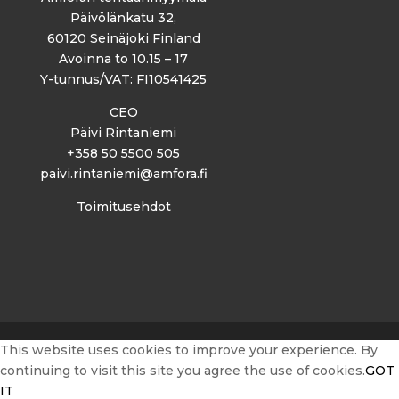
Päivölänkatu 32,
60120 Seinäjoki Finland
Avoinna to 10.15 – 17
Y-tunnus/VAT: FI10541425
CEO
Päivi Rintaniemi
+358 50 5500 505
paivi.rintaniemi@amfora.fi
Toimitusehdot
This website uses cookies to improve your experience. By
continuing to visit this site you agree the use of cookies.
GOT
IT