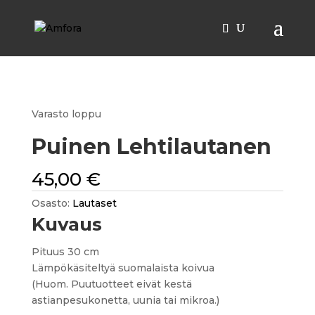
Etusivu
/
Lautaset
/ Puinen Lehtilautanen
Varasto loppu
Puinen Lehtilautanen
45,00
€
Osasto:
Lautaset
Kuvaus
Pituus 30 cm
Lämpökäsiteltyä suomalaista koivua
(Huom. Puutuotteet eivät kestä
astianpesukonetta, uunia tai mikroa.)