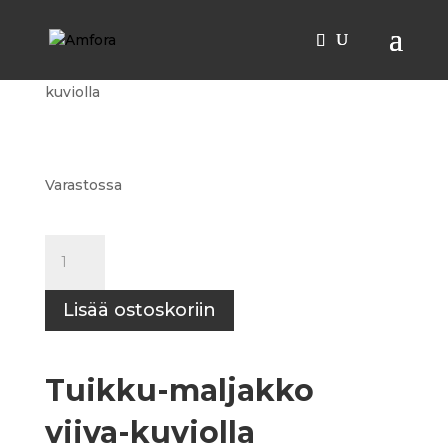
Etusivu
/
Kynttilänjalat
/ Tuikku-maljakko viiva-
kuviolla
Varastossa
Tuikku-
maljakko
viiva-
Lisää ostoskoriin
kuviolla
määrä
Tuikku-maljakko
viiva-kuviolla