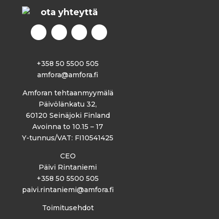
ota yhteyttä
+358 50 5500 505
amfora@amfora.fi
Amforan tehtaanmyymälä
Päivölänkatu 32,
60120 Seinäjoki Finland
Avoinna to 10.15 – 17
Y-tunnus/VAT: FI10541425
CEO
Päivi Rintaniemi
+358 50 5500 505
paivi.rintaniemi@amfora.fi
Toimitusehdot