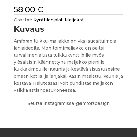
58,00
€
Osastot:
Kynttilänjalat
,
Maljakot
Kuvaus
Amforan tuikku-maljakko on yksi suosituimpia
lahjaideoita. Monitoimimaljakko on paitsi
turvallinen alusta tuikkukynttilöille myös
ylösalaisin käännettynä maljakko pienille
kukkakimpuille! Kaunis ja kestävä sisustusesine
omaan kotiisi ja lahjaksi. Käsin maalattu, kaunis ja
kestävä! Halutessasi voit puhdistaa maljakon
vaikka astianpesukoneessa.
Seuraa instagramissa @amforadesign