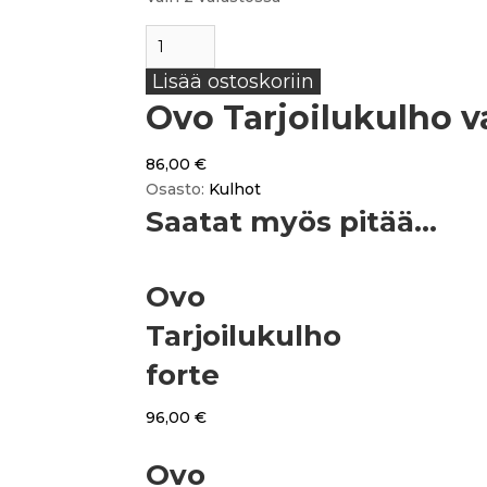
Ovo
Tarjoilukulho
Lisää ostoskoriin
valkoinen
Ovo Tarjoilukulho v
määrä
86,00
€
Osasto:
Kulhot
Saatat myös pitää...
Ovo
Tarjoilukulho
forte
96,00
€
Ovo