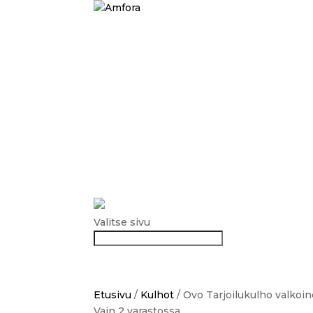
tuotteet
Kannut
Kupit ja kulhot
Kynttilänjalat
Lautaset
Maljakot
Muut
tarinamme
ota yhteyttä
Valitse sivu
Etusivu
/
Kulhot
/ Ovo Tarjoilukulho valkoi
Vain 2 varastossa