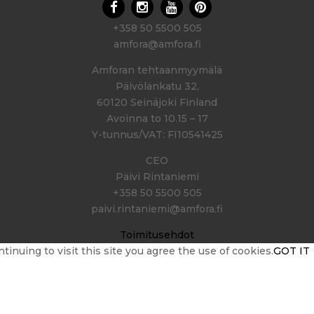
+358 50 5500 505
amfora@amfora.fi
Amforan tehtaanmyymälä
Päivölänkatu 32,
60120 Seinäjoki Finland
Avoinna to 10.15 – 17
Y-tunnus/VAT: FI10541425
CEO
Päivi Rintaniemi
+358 50 5500 505
paivi.rintaniemi@amfora.fi
Toimitusehdot
nuing to visit this site you agree the use of cookies.
GOT IT